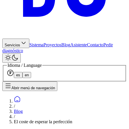
Sistema
Proyectos
Blog
Asistente
Contacto
Pedir
Servicios
diagnóstico
Idioma / Language
es
en
Abrir menú de navegación
/
Blog
/
El coste de esperar la perfección