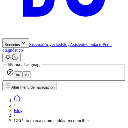
Sistema
Proyectos
Blog
Asistente
Contacto
Pedir
Servicios
diagnóstico
Idioma / Language
es
en
Abrir menú de navegación
/
Blog
/
GEO: tu marca como entidad reconocible